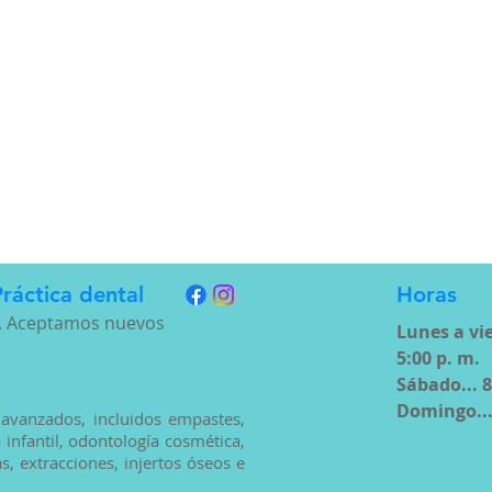
ráctica dental
Horas
t. Aceptamos nuevos
Lunes a vie
5:00 p. m.
Sábado... 
Domingo...
 avanzados, incluidos empastes,
infantil, odontología cosmética,
, extracciones, injertos óseos e