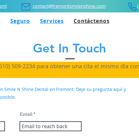
ont
contact@fremontsmilenshine.com
s
Seguro
Services
Contáctenos
Get In Touch
510) 509-2234 para obtener una cita el mismo día con
n Smile N Shine Dental en Fremont. Deje su pregunta aquí y
posible.
Email