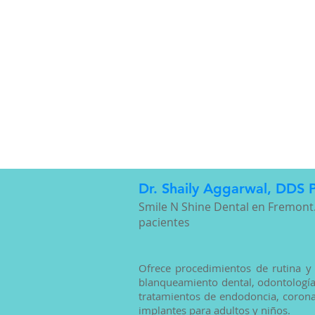
Dr. Shaily Aggarwal, DDS P
Smile N Shine Dental en Fremon
pacientes
Ofrece procedimientos de rutina y
blanqueamiento dental, odontología 
tratamientos de endodoncia, coronas
implantes para adultos y niños.