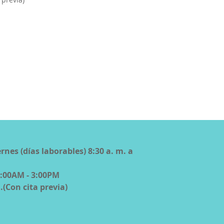
rnes (días laborables) 8:30 a. m. a
8:00AM - 3:00PM
.(Con cita previa)