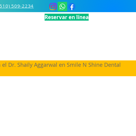
(510) 509-2234
Reservar en línea
 el Dr. Shaily Aggarwal en Smile N Shine Dental