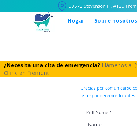
39572 Stevenson Pl, #123 Frem
Hogar
Sobre nosotro
¿Necesita una cita de emergencia?
Llámenos al (
Clinic en Fremont
Gracias por comunicarse co
le responderemos lo antes 
Full Name