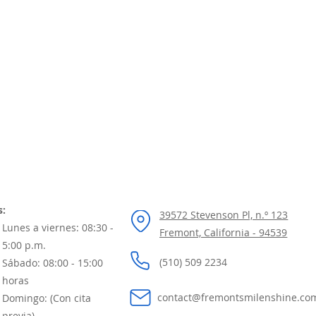
s:
39572 Stevenson Pl, n.º 123
Lunes a viernes: 08:30 -
Fremont, California - 94539
5:00 p.m.
(510) 509 2234
Sábado: 08:00 - 15:00
horas
contact@fremontsmilenshine.co
Domingo: (Con cita
previa)