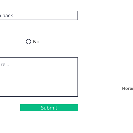
No
Hora
Submit